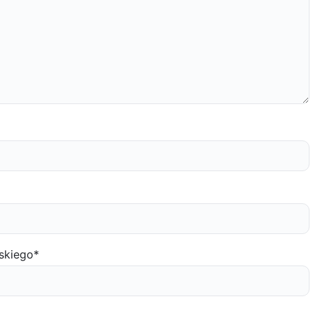
skiego
*