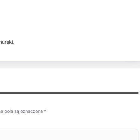
urski.
 pola są oznaczone
*