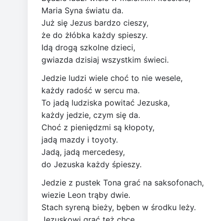
Maria Syna światu da.
Już się Jezus bardzo cieszy,
że do żłóbka każdy spieszy.
Idą drogą szkolne dzieci,
gwiazda dzisiaj wszystkim świeci.
Jedzie ludzi wiele choć to nie wesele,
każdy radość w sercu ma.
To jadą ludziska powitać Jezuska,
każdy jedzie, czym się da.
Choć z pieniędzmi są kłopoty,
jadą mazdy i toyoty.
Jadą, jadą mercedesy,
do Jezuska każdy śpieszy.
Jedzie z pustek Tona grać na saksofonach,
wiezie Leon trąby dwie.
Stach syreną bieży, bęben w środku leży.
Jezuskowi grać też chce.