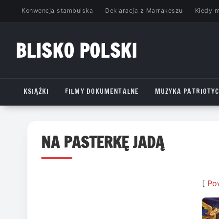
Przejdź
Konwencja stambulska
Deklaracja z Marrakeszu
Kiedy 
do
treści
BLISKO POLSKI
www.bliskopolski.pl
KSIĄŻKI
FILMY DOKUMENTALNE
MUZYKA PATRIOTY
NA PASTERKĘ JADĄ
[
Po