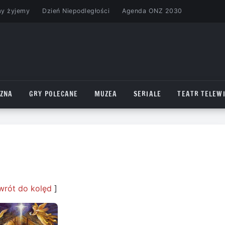
my żyjemy
Dzień Niepodległości
Agenda ONZ 2030
CZNA
GRY POLECANE
MUZEA
SERIALE
TEATR TELEWI
wrót do kolęd
]