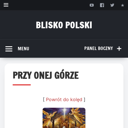
Przejdź
do
treści
BLISKO POLSKI
www.bliskopolski.pl
PANEL BOCZNY
MENU
PRZY ONEJ GÓRZE
[
Powrót do kolęd
]