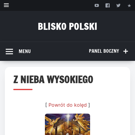
Przejdź
do
treści
BLISKO POLSKI
www.bliskopolski.pl
PANEL BOCZNY
MENU
Z NIEBA WYSOKIEGO
[
Powrót do kolęd
]