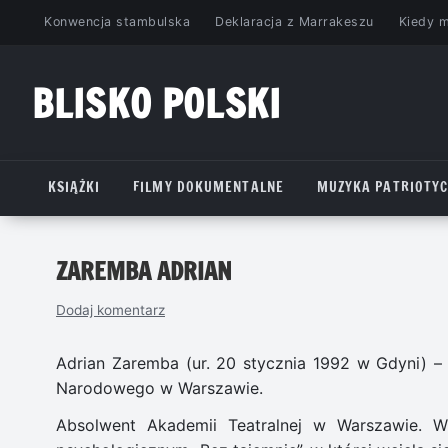
Przejdź
Konwencja stambulska
Deklaracja z Marrakeszu
Kiedy 
do
treści
BLISKO POLSKI
www.bliskopolski.pl
KSIĄŻKI
FILMY DOKUMENTALNE
MUZYKA PATRIOTY
ZAREMBA ADRIAN
Dodaj komentarz
Adrian Zaremba (ur. 20 stycznia 1992 w Gdyni) – p
Narodowego w Warszawie.
Absolwent Akademii Teatralnej w Warszawie. W