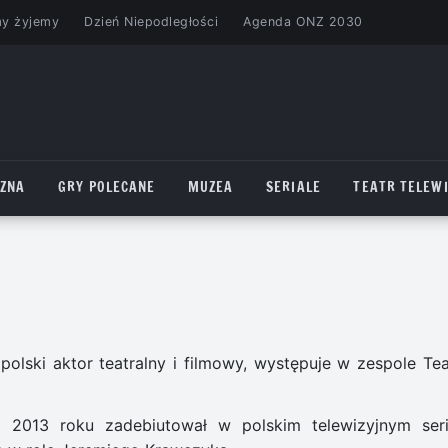
my żyjemy
Dzień Niepodległości
Agenda ONZ 2030
CZNA
GRY POLECANE
MUZEA
SERIALE
TEATR TELEWI
olski aktor teatralny i filmowy, występuje w zespole Tea
 2013 roku zadebiutował w polskim telewizyjnym seri