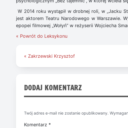
psychologicznym „Bez tajemnic”, w której wciela s
W 2014 roku wystąpił w drobnej roli, w „Jacku S
jest aktorem Teatru Narodowego w Warszawie. Wy
epopei filmowej „Wołyń” w reżyserii Wojciecha Sm
« Powrót do Leksykonu
Nawigacja
« Zakrzewski Krzysztof
wpisu
DODAJ KOMENTARZ
Twój adres e-mail nie zostanie opublikowany.
Wymagane
Komentarz
*