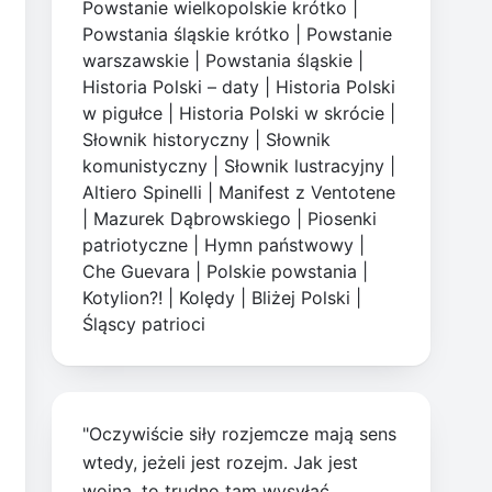
Powstanie wielkopolskie krótko
|
Powstania śląskie krótko
|
Powstanie
warszawskie
|
Powstania śląskie
|
Historia Polski – daty
|
Historia Polski
w pigułce
|
Historia Polski w skrócie
|
Słownik historyczny
|
Słownik
komunistyczny
|
Słownik lustracyjny
|
Altiero Spinelli
|
Manifest z Ventotene
|
Mazurek Dąbrowskiego
|
Piosenki
patriotyczne
|
Hymn państwowy
|
Che Guevara
|
Polskie powstania
|
Kotylion?!
|
Kolędy
|
Bliżej Polski
|
Śląscy patrioci
"Oczywiście siły rozjemcze mają sens
wtedy, jeżeli jest rozejm. Jak jest
wojna, to trudno tam wysyłać