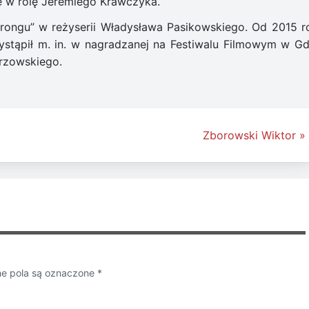
ię w rolę Jeremiego Krawczyka.
trongu” w reżyserii Władysława Pasikowskiego. Od 2015 r
stąpił m. in. w nagradzanej na Festiwalu Filmowym w Gd
arzowskiego.
Zborowski Wiktor »
 pola są oznaczone
*