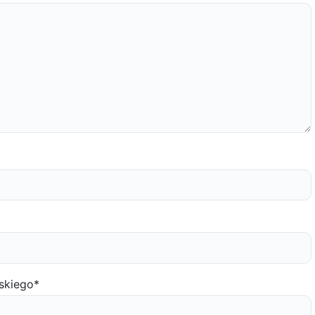
skiego
*