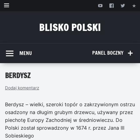
Przejdź
do
treści
BLISKO POLSKI
www.bliskopolski.pl
PANEL BOCZNY
MENU
BERDYSZ
Dodaj komentarz
Berdysz – wielki, szeroki topór o zakrzywionym ostrzu
osadzony na długim grubym drzewcu, używany przez
piechotę Europy Zachodniej w średniowieczu. Do
Polski został sprowadzony w 1674 r. przez Jana III
Sobieskiego