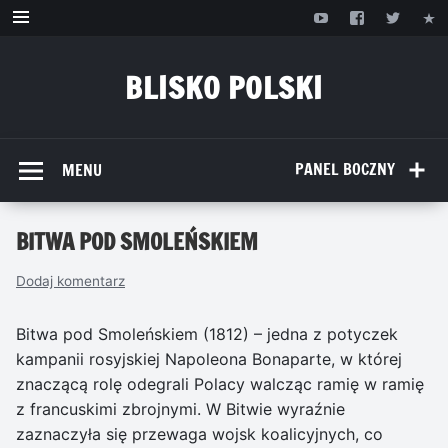
Przejdź
do
treści
BLISKO POLSKI
www.bliskopolski.pl
PANEL BOCZNY
MENU
BITWA POD SMOLEŃSKIEM
Dodaj komentarz
Bitwa pod Smoleńskiem (1812) – jedna z potyczek
kampanii rosyjskiej Napoleona Bonaparte, w której
znaczącą rolę odegrali Polacy walcząc ramię w ramię
z francuskimi zbrojnymi. W Bitwie wyraźnie
zaznaczyła się przewaga wojsk koalicyjnych, co