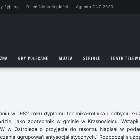
my żyjemy
Dzień Niepodległości
Agenda ONZ 2030
CZNA
GRY POLECANE
MUZEA
SERIALE
TEATR TELEWI
kaniu w 1982 roku dyplomu technika-rolnika i odbyciu słu
dzie, jako zootechnik w gminie w Krasnosielcu. Wstąpił
W w Ostrołęce o przyjęcie do resortu. Napisał w podan
czania ugrupowań antysocjalistycznych.” Rozpoczął służb