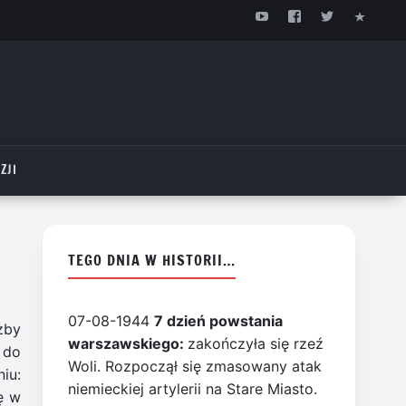
ZJI
TEGO DNIA W HISTORII…
07-08-1944
7 dzień powstania
żby
warszawskiego:
zakończyła się rzeź
 do
Woli. Rozpoczął się zmasowany atak
iu:
niemieckiej artylerii na Stare Miasto.
ę w