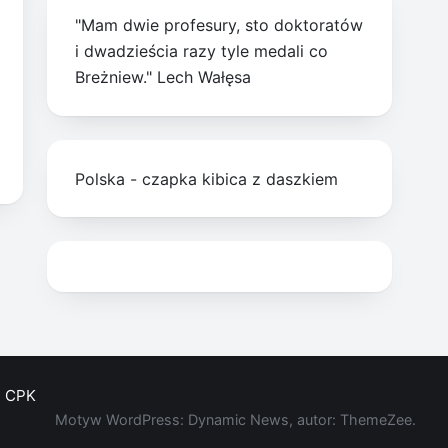
"Mam dwie profesury, sto doktoratów
i dwadzieścia razy tyle medali co
Breżniew." Lech Wałęsa
Polska - czapka kibica z daszkiem
CPK
Motyw WordPress: Dynamic News, autor: ThemeZee.