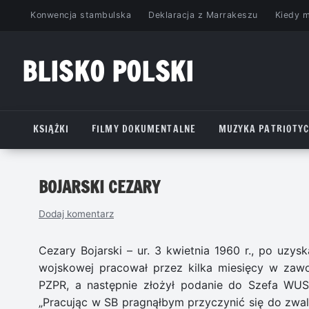
Przejdź
Konwencja stambulska
Deklaracja z Marrakeszu
Kiedy 
do
treści
BLISKO POLSKI
www.bliskopolski.pl
KSIĄŻKI
FILMY DOKUMENTALNE
MUZYKA PATRIOTY
BOJARSKI CEZARY
Dodaj komentarz
Cezary Bojarski – ur. 3 kwietnia 1960 r., po uzys
wojskowej pracował przez kilka miesięcy w zawo
PZPR, a następnie złożył podanie do Szefa WUS
„Pracując w SB pragnąłbym przyczynić się do zwal