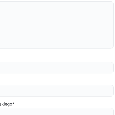
skiego
*