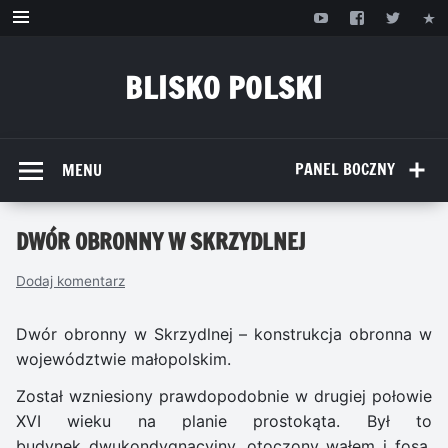
Przejdź
do
treści
BLISKO POLSKI
www.bliskopolski.pl
PANEL BOCZNY
MENU
DWÓR OBRONNY W SKRZYDLNEJ
Dodaj komentarz
Dwór obronny w Skrzydlnej – konstrukcja obronna w
województwie małopolskim.
Został wzniesiony prawdopodobnie w drugiej połowie
XVI wieku na planie prostokąta. Był to
budynek dwukondygnacyjny, otoczony wałem i fosą,