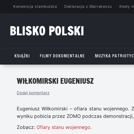
Przejdź
Konwencja stambulska
Deklaracja z Marrakeszu
Kiedy 
do
treści
BLISKO POLSKI
www.bliskopolski.pl
KSIĄŻKI
FILMY DOKUMENTALNE
MUZYKA PATRIOTY
WIŁKOMIRSKI EUGENIUSZ
Dodaj komentarz
Eugeniusz Wiłkomirski – ofiara stanu wojennego. 
wyniku pobicia przez ZOMO podczas demonstracji, k
Zobacz:
Ofiary stanu wojennego
.