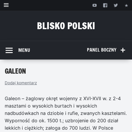
Przejdź
do
treści
BLISKO POLSKI
www.bliskopolski.pl
PANEL BOCZNY
MENU
GALEON
Dodaj komentarz
Galeon – żaglowy okręt wojenny z XVI-XVII w. z 2-4
masztami o wysokich burtach i wysokich
nadbudówkach na dziobie i rufie, zwanych kasztelami.
Wyporność do ok. 1500 t.; uzbrojenie do 200 dział
lekkich i ciężkich; załoga do 700 ludzi. W Polsce