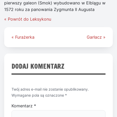
pierwszy galeon (Smok) wybudowano w Elblągu w
1572 roku za panowania Zygmunta II Augusta
« Powrót do Leksykonu
Nawigacja
« Furażerka
Garłacz »
wpisu
DODAJ KOMENTARZ
Twój adres e-mail nie zostanie opublikowany.
Wymagane pola są oznaczone
*
Komentarz
*