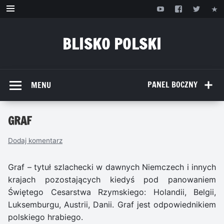
Przejdź
do
treści
BLISKO POLSKI
www.bliskopolski.pl
PANEL BOCZNY
MENU
GRAF
Dodaj komentarz
Graf – tytuł szlachecki w dawnych Niemczech i innych
krajach pozostających kiedyś pod panowaniem
Świętego Cesarstwa Rzymskiego: Holandii, Belgii,
Luksemburgu, Austrii, Danii. Graf jest odpowiednikiem
polskiego hrabiego.