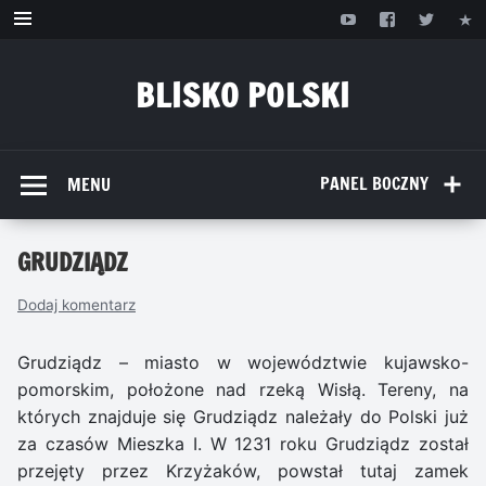
Przejdź
do
treści
BLISKO POLSKI
www.bliskopolski.pl
PANEL BOCZNY
MENU
GRUDZIĄDZ
Dodaj komentarz
Grudziądz – miasto w województwie kujawsko-
pomorskim, położone nad rzeką Wisłą. Tereny, na
których znajduje się Grudziądz należały do Polski już
za czasów Mieszka I. W 1231 roku Grudziądz został
przejęty przez Krzyżaków, powstał tutaj zamek