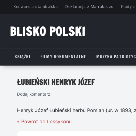
Przejdź
Konwencja stambulska
Deklaracja z Marrakeszu
Kiedy 
do
treści
BLISKO POLSKI
www.bliskopolski.pl
KSIĄŻKI
FILMY DOKUMENTALNE
MUZYKA PATRIOTY
ŁUBIEŃSKI HENRYK JÓZEF
Dodaj komentarz
Henryk Józef Łubieński herbu Pomian (ur. w 1893, z
« Powrót do Leksykonu