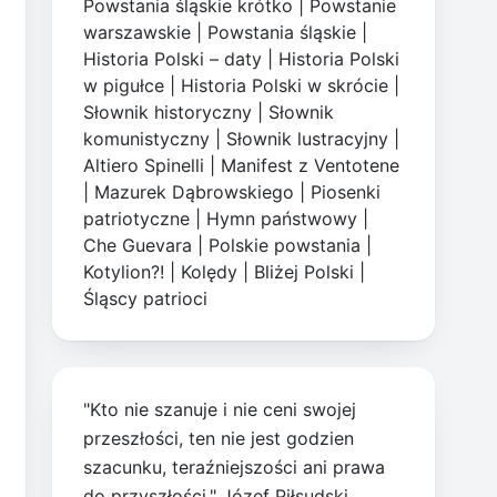
Powstania śląskie krótko
|
Powstanie
warszawskie
|
Powstania śląskie
|
Historia Polski – daty
|
Historia Polski
w pigułce
|
Historia Polski w skrócie
|
Słownik historyczny
|
Słownik
komunistyczny
|
Słownik lustracyjny
|
Altiero Spinelli
|
Manifest z Ventotene
|
Mazurek Dąbrowskiego
|
Piosenki
patriotyczne
|
Hymn państwowy
|
Che Guevara
|
Polskie powstania
|
Kotylion?!
|
Kolędy
|
Bliżej Polski
|
Śląscy patrioci
"Kto nie szanuje i nie ceni swojej
przeszłości, ten nie jest godzien
szacunku, teraźniejszości ani prawa
do przyszłości." Józef Piłsudski