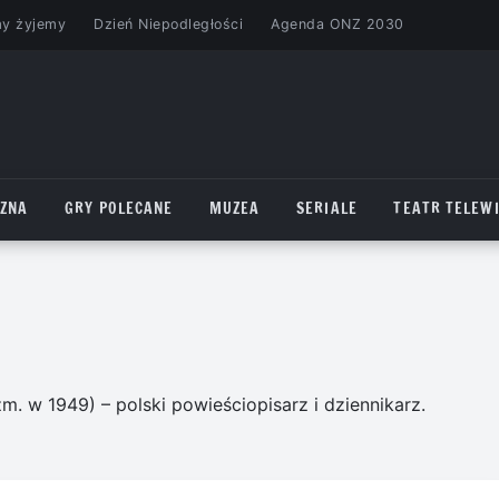
my żyjemy
Dzień Niepodległości
Agenda ONZ 2030
CZNA
GRY POLECANE
MUZEA
SERIALE
TEATR TELEWI
m. w 1949) – polski powieściopisarz i dziennikarz.