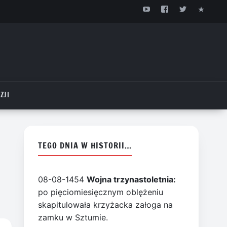
ZJI
TEGO DNIA W HISTORII…
08-08-1454
Wojna trzynastoletnia:
po pięciomiesięcznym oblężeniu
skapitulowała krzyżacka załoga na
zamku w Sztumie.