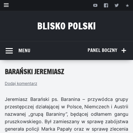
Przejdź
do
treści
BLISKO POLSKI
www.bliskopolski.pl
PANEL BOCZNY
MENU
BARAŃSKI JEREMIASZ
Dodaj komentarz
Jeremiasz Barański ps. Baranina – przywódca grupy
przestępczej działającej w Polsce, Niemczech i Austrii
nazwanej „grupą Baraniny”, będącej odłamem gangu
pruszkowskiego. Był zamieszany w sprawę zabójstwa
generała policji Marka Papały oraz w sprawę zlecenia