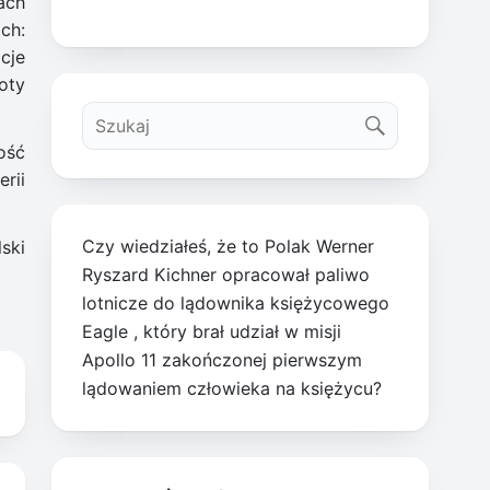
ach
ch:
cje
oty
ość
rii
Czy wiedziałeś, że to Polak Werner
ski
Ryszard Kichner opracował paliwo
lotnicze do lądownika księżycowego
Eagle , który brał udział w misji
Apollo 11 zakończonej pierwszym
lądowaniem człowieka na księżycu?