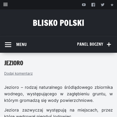
Przejdź
do
treści
BLISKO POLSKI
www.bliskopolski.pl
PANEL BOCZNY
MENU
JEZIORO
Dodaj komentarz
Jezioro – rodzaj naturalnego śródlądowego zbiornika
wodnego, występującego w zagłębieniu gruntu, w
którym gromadzą się wody powierzchniowe.
Jeziora zazwyczaj występują na miejscach, przez
które wędrował niegdyś lodowiec.