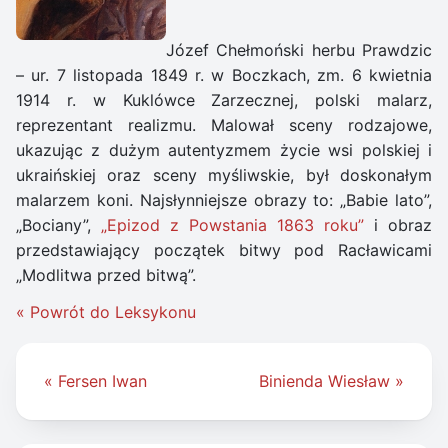
Józef Chełmoński herbu Prawdzic
– ur. 7 listopada 1849 r. w Boczkach, zm. 6 kwietnia
1914 r. w Kuklówce Zarzecznej, polski malarz,
reprezentant realizmu. Malował sceny rodzajowe,
ukazując z dużym autentyzmem życie wsi polskiej i
ukraińskiej oraz sceny myśliwskie, był doskonałym
malarzem koni. Najsłynniejsze obrazy to: „Babie lato”,
„Bociany”,
„Epizod z Powstania 1863 roku”
i obraz
przedstawiający początek bitwy pod Racławicami
„Modlitwa przed bitwą”.
« Powrót do Leksykonu
Nawigacja
« Fersen Iwan
Binienda Wiesław »
wpisu