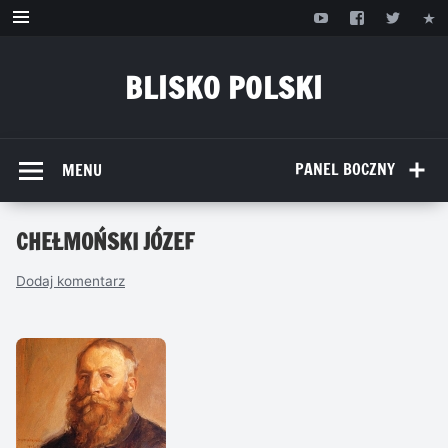
Przejdź
do
treści
BLISKO POLSKI
www.bliskopolski.pl
PANEL BOCZNY
MENU
CHEŁMOŃSKI JÓZEF
Dodaj komentarz