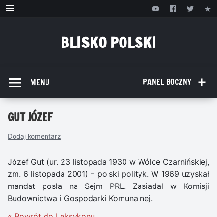
Przejdź
do
treści
BLISKO POLSKI
www.bliskopolski.pl
PANEL BOCZNY
MENU
GUT JÓZEF
Dodaj komentarz
Józef Gut (ur. 23 listopada 1930 w Wólce Czarnińskiej,
zm. 6 listopada 2001) – polski polityk. W 1969 uzyskał
mandat posła na Sejm PRL. Zasiadał w Komisji
Budownictwa i Gospodarki Komunalnej.
« Powrót do Leksykonu