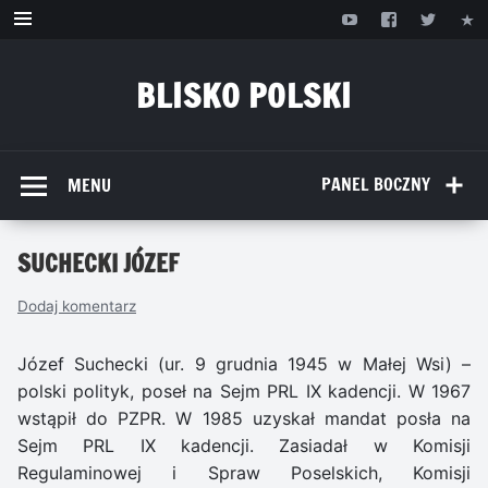
Przejdź
do
treści
BLISKO POLSKI
www.bliskopolski.pl
PANEL BOCZNY
MENU
SUCHECKI JÓZEF
Dodaj komentarz
Józef Suchecki (ur. 9 grudnia 1945 w Małej Wsi) –
polski polityk, poseł na Sejm PRL IX kadencji. W 1967
wstąpił do PZPR. W 1985 uzyskał mandat posła na
Sejm PRL IX kadencji. Zasiadał w Komisji
Regulaminowej i Spraw Poselskich, Komisji