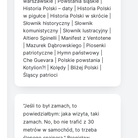
warszawskie
|
Powstania śląskie
|
Historia Polski – daty
|
Historia Polski
w pigułce
|
Historia Polski w skrócie
|
Słownik historyczny
|
Słownik
komunistyczny
|
Słownik lustracyjny
|
Altiero Spinelli
|
Manifest z Ventotene
|
Mazurek Dąbrowskiego
|
Piosenki
patriotyczne
|
Hymn państwowy
|
Che Guevara
|
Polskie powstania
|
Kotylion?!
|
Kolędy
|
Bliżej Polski
|
Śląscy patrioci
"Jeśli to był zamach, to
powiedziałbym: jaka wizyta, taki
zamach. No, bo nie trafić z 30
metrów w samochód, to trzeba
ślepego snajpera." Bronisław