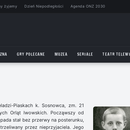
my żyjemy
Dzień Niepodległości
Agenda ONZ 2030
CZNA
GRY POLECANE
MUZEA
SERIALE
TEATR TELEWI
eladzi-Piaskach k. Sosnowca, zm. 21
zych Orląt lwowskich. Począwszy od
opada stał bez przerwy na posterunku,
trzeliwany przez nieprzyjaciela. Jego