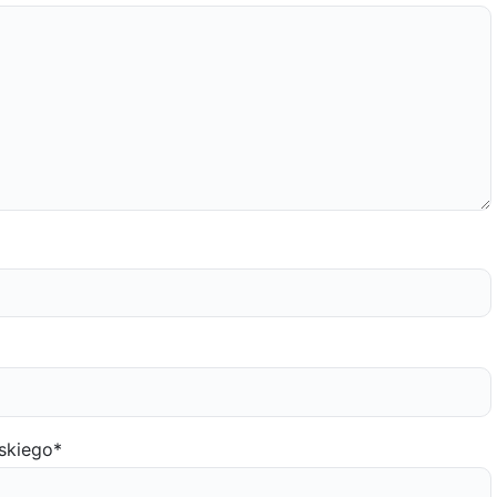
skiego
*