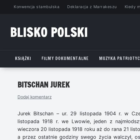
Przejdź
Konwencja stambulska
Deklaracja z Marrakeszu
Kiedy 
do
treści
BLISKO POLSKI
www.bliskopolski.pl
KSIĄŻKI
FILMY DOKUMENTALNE
MUZYKA PATRIOTY
BITSCHAN JUREK
Dodaj komentarz
Jurek Bitschan – ur. 29 listopada 1904 r. w Cz
listopada 1918 r. we Lwowie, jeden z najmłods
wieczora 20 listopada 1918 roku aż do rana 21 list
a przez ostatnie godziny swego życia walczył, os