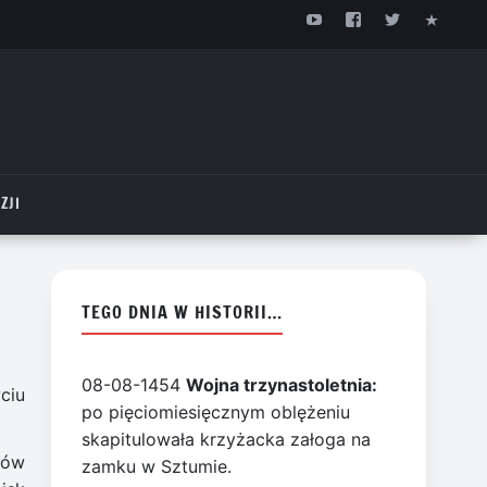
ZJI
TEGO DNIA W HISTORII…
08-08-1454
Wojna trzynastoletnia:
ciu
po pięciomiesięcznym oblężeniu
skapitulowała krzyżacka załoga na
dów
zamku w Sztumie.