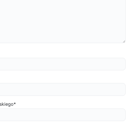
skiego
*