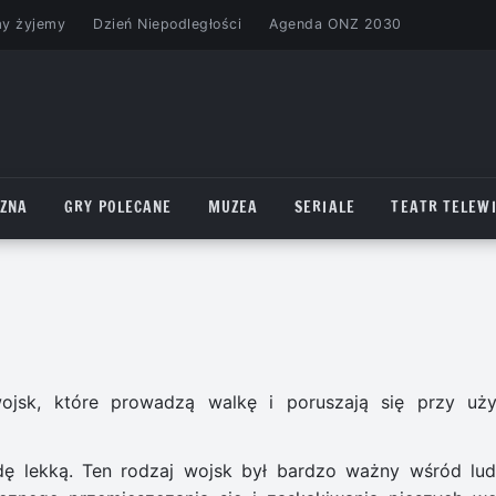
my żyjemy
Dzień Niepodległości
Agenda ONZ 2030
CZNA
GRY POLECANE
MUZEA
SERIALE
TEATR TELEWI
 wojsk, które prowadzą walkę i poruszają się przy uży
zdę lekką. Ten rodzaj wojsk był bardzo ważny wśród lu