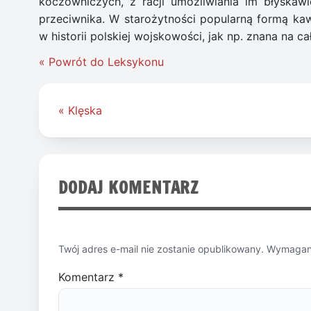
koczowniczych, z racji umożliwiania im błyskaw
przeciwnika. W starożytności popularną formą kawa
w historii polskiej wojskowości, jak np. znana na ca
« Powrót do Leksykonu
Nawigacja
« Klęska
wpisu
DODAJ KOMENTARZ
Twój adres e-mail nie zostanie opublikowany.
Wymagane
Komentarz
*