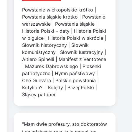
Powstanie wielkopolskie krótko
|
Powstania śląskie krótko
|
Powstanie
warszawskie
|
Powstania śląskie
|
Historia Polski – daty
|
Historia Polski
w pigułce
|
Historia Polski w skrócie
|
Słownik historyczny
|
Słownik
komunistyczny
|
Słownik lustracyjny
|
Altiero Spinelli
|
Manifest z Ventotene
|
Mazurek Dąbrowskiego
|
Piosenki
patriotyczne
|
Hymn państwowy
|
Che Guevara
|
Polskie powstania
|
Kotylion?!
|
Kolędy
|
Bliżej Polski
|
Śląscy patrioci
"Mam dwie profesury, sto doktoratów
i dwadzieścia razy tyle medali co