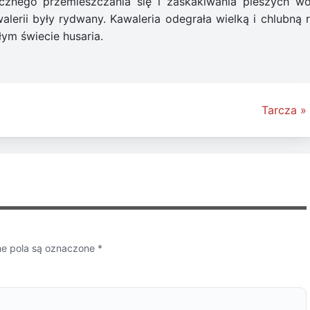
icznego przemieszczania się i zaskakiwania pieszych wo
lerii były rydwany. Kawaleria odegrała wielką i chlubną r
łym świecie husaria.
Tarcza »
 pola są oznaczone
*