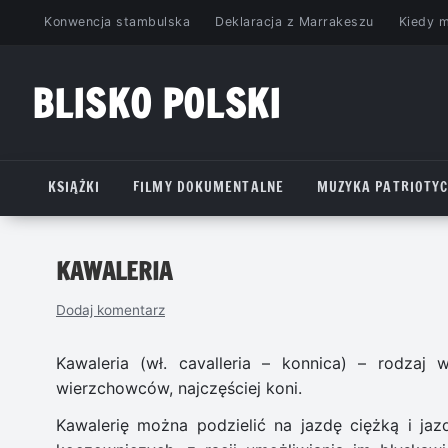
Przejdź
Konwencja stambulska
Deklaracja z Marrakeszu
Kiedy 
do
treści
BLISKO POLSKI
www.bliskopolski.pl
KSIĄŻKI
FILMY DOKUMENTALNE
MUZYKA PATRIOTY
KAWALERIA
Dodaj komentarz
Kawaleria (wł. cavalleria – konnica) – rodzaj
wierzchowców, najczęściej koni.
Kawalerię można podzielić na jazdę ciężką i ja