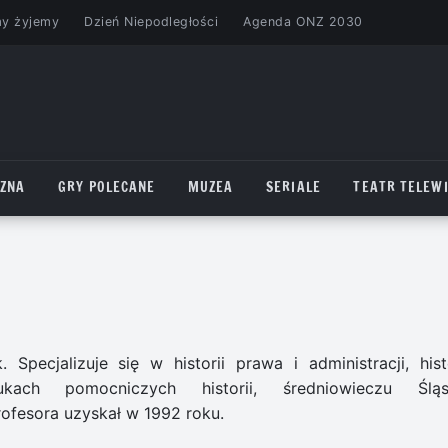
my żyjemy
Dzień Niepodległości
Agenda ONZ 2030
CZNA
GRY POLECANE
MUZEA
SERIALE
TEATR TELEWI
Specjalizuje się w historii prawa i administracji, histo
naukach pomocniczych historii, średniowieczu Śląs
ofesora uzyskał w 1992 roku.