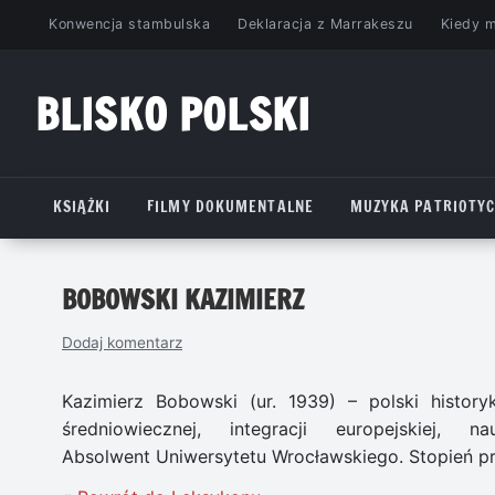
Przejdź
Konwencja stambulska
Deklaracja z Marrakeszu
Kiedy 
do
treści
BLISKO POLSKI
www.bliskopolski.pl
KSIĄŻKI
FILMY DOKUMENTALNE
MUZYKA PATRIOTY
BOBOWSKI KAZIMIERZ
Dodaj komentarz
Kazimierz Bobowski (ur. 1939) – polski historyk. 
średniowiecznej, integracji europejskiej, 
Absolwent Uniwersytetu Wrocławskiego. Stopień pr