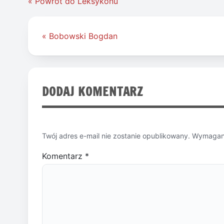
« Powrót do Leksykonu
Nawigacja
« Bobowski Bogdan
wpisu
DODAJ KOMENTARZ
Twój adres e-mail nie zostanie opublikowany.
Wymagane
Komentarz
*