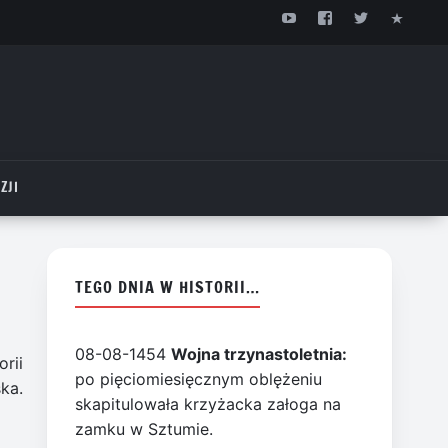
ZJI
TEGO DNIA W HISTORII…
08-08-1454
Wojna trzynastoletnia:
rii
po pięciomiesięcznym oblężeniu
ka.
skapitulowała krzyżacka załoga na
zamku w Sztumie.