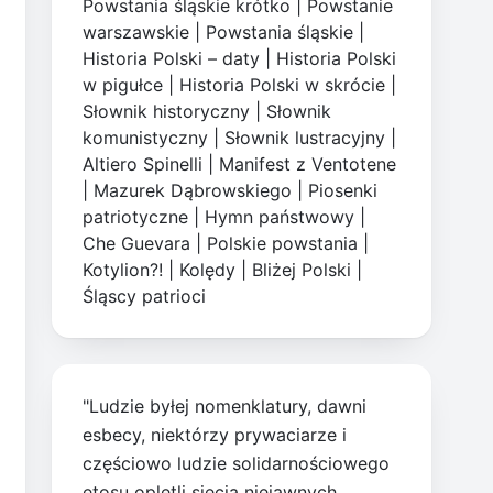
Powstania śląskie krótko
|
Powstanie
warszawskie
|
Powstania śląskie
|
Historia Polski – daty
|
Historia Polski
w pigułce
|
Historia Polski w skrócie
|
Słownik historyczny
|
Słownik
komunistyczny
|
Słownik lustracyjny
|
Altiero Spinelli
|
Manifest z Ventotene
|
Mazurek Dąbrowskiego
|
Piosenki
patriotyczne
|
Hymn państwowy
|
Che Guevara
|
Polskie powstania
|
Kotylion?!
|
Kolędy
|
Bliżej Polski
|
Śląscy patrioci
"Ludzie byłej nomenklatury, dawni
esbecy, niektórzy prywaciarze i
częściowo ludzie solidarnościowego
etosu opletli siecią niejawnych