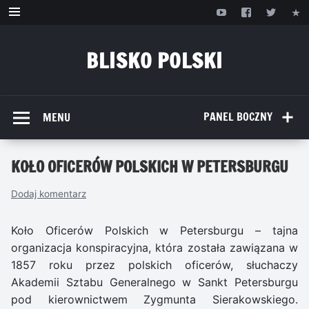
Przejdź
do
treści
BLISKO POLSKI
www.bliskopolski.pl
PANEL BOCZNY
MENU
KOŁO OFICERÓW POLSKICH W PETERSBURGU
Dodaj komentarz
Koło Oficerów Polskich w Petersburgu – tajna
organizacja konspiracyjna, która została zawiązana w
1857 roku przez polskich oficerów, słuchaczy
Akademii Sztabu Generalnego w Sankt Petersburgu
pod kierownictwem Zygmunta Sierakowskiego.