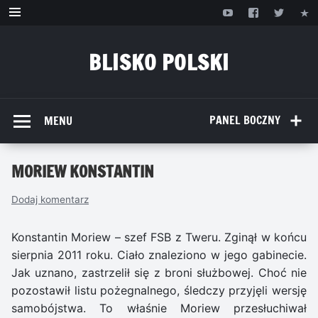
Przejdź
do
treści
BLISKO POLSKI
www.bliskopolski.pl
PANEL BOCZNY
MENU
MORIEW KONSTANTIN
Dodaj komentarz
Konstantin Moriew – szef FSB z Tweru. Zginął w końcu
sierpnia 2011 roku. Ciało znaleziono w jego gabinecie.
Jak uznano, zastrzelił się z broni służbowej. Choć nie
pozostawił listu pożegnalnego, śledczy przyjęli wersję
samobójstwa. To właśnie Moriew przesłuchiwał