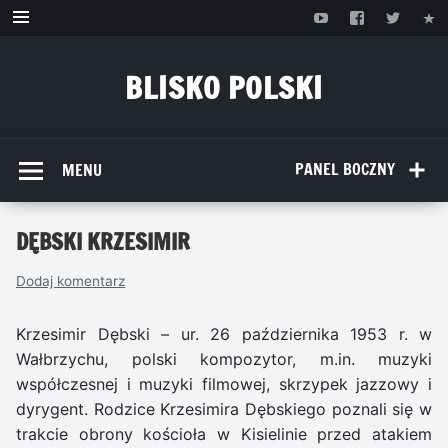
Przejdź
do
treści
BLISKO POLSKI
www.bliskopolski.pl
PANEL BOCZNY
MENU
DĘBSKI KRZESIMIR
Dodaj komentarz
Krzesimir Dębski – ur. 26 października 1953 r. w
Wałbrzychu, polski kompozytor, m.in. muzyki
współczesnej i muzyki filmowej, skrzypek jazzowy i
dyrygent. Rodzice Krzesimira Dębskiego poznali się w
trakcie obrony kościoła w Kisielinie przed atakiem