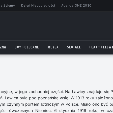
my żyjemy
Dzień Niepodległości
Agenda ONZ 2030
CZNA
GRY POLECANE
MUZEA
SERIALE
TEATR TELEWI
acyjne, w jego zachodniej części. Na Ławicy znajduje się P
. Ławica była pod poznańską wsią. W 1913 roku założono
arszym czynnym portem lotniczym w Polsce. Miało ono być b
ęści ówczesnych Niemiec. 6 stycznia 1919 roku, w cza