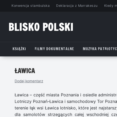
Przejdź
Konwencja stambulska
Deklaracja z Marrakeszu
Kiedy 
do
treści
BLISKO POLSKI
www.bliskopolski.pl
KSIĄŻKI
FILMY DOKUMENTALNE
MUZYKA PATRIOTY
ŁAWICA
Dodaj komentarz
Ławica – część miasta Poznania i osiedle administr
Lotniczy Poznań-Ławica i samochodowy Tor Poznań
terenie łąk wsi Ławica lotnisko, które jest najst
dla samolotów strzegących całej wschodniej cz