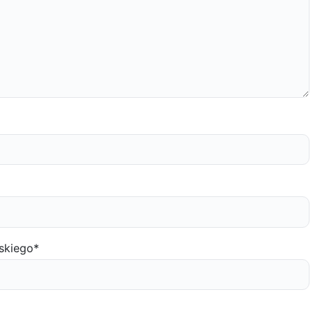
skiego
*