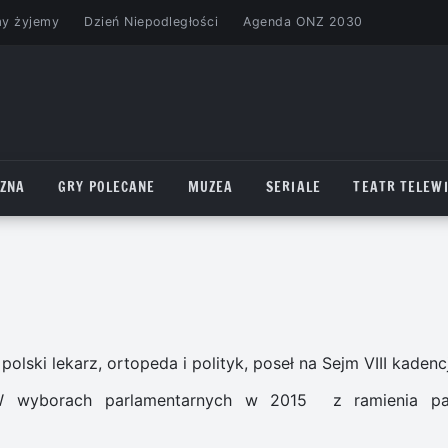
my żyjemy
Dzień Niepodległości
Agenda ONZ 2030
CZNA
GRY POLECANE
MUZEA
SERIALE
TEATR TELEWI
olski lekarz, ortopeda i polityk, poseł na Sejm VIII kadencj
W wyborach parlamentarnych w 2015 z ramienia par