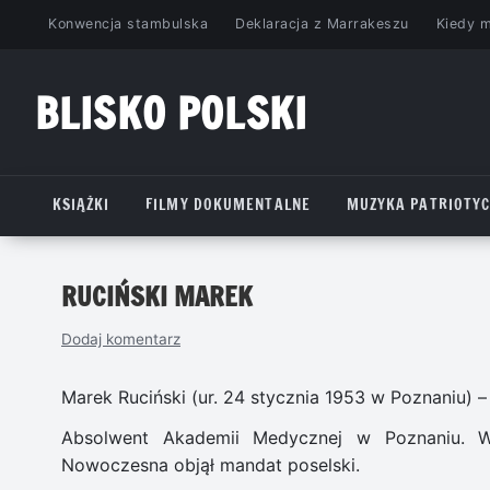
Przejdź
Konwencja stambulska
Deklaracja z Marrakeszu
Kiedy 
do
treści
BLISKO POLSKI
www.bliskopolski.pl
KSIĄŻKI
FILMY DOKUMENTALNE
MUZYKA PATRIOTY
RUCIŃSKI MAREK
Dodaj komentarz
Marek Ruciński (ur. 24 stycznia 1953 w Poznaniu) – p
Absolwent Akademii Medycznej w Poznaniu. 
Nowoczesna objął mandat poselski.