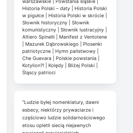
warszawskie
|
Powstania śląskie
|
Historia Polski – daty
|
Historia Polski
w pigułce
|
Historia Polski w skrócie
|
Słownik historyczny
|
Słownik
komunistyczny
|
Słownik lustracyjny
|
Altiero Spinelli
|
Manifest z Ventotene
|
Mazurek Dąbrowskiego
|
Piosenki
patriotyczne
|
Hymn państwowy
|
Che Guevara
|
Polskie powstania
|
Kotylion?!
|
Kolędy
|
Bliżej Polski
|
Śląscy patrioci
"Ludzie byłej nomenklatury, dawni
esbecy, niektórzy prywaciarze i
częściowo ludzie solidarnościowego
etosu opletli siecią niejawnych