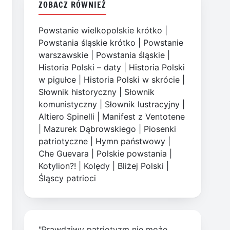
ZOBACZ RÓWNIEŻ
Powstanie wielkopolskie krótko
|
Powstania śląskie krótko
|
Powstanie
warszawskie
|
Powstania śląskie
|
Historia Polski – daty
|
Historia Polski
w pigułce
|
Historia Polski w skrócie
|
Słownik historyczny
|
Słownik
komunistyczny
|
Słownik lustracyjny
|
Altiero Spinelli
|
Manifest z Ventotene
|
Mazurek Dąbrowskiego
|
Piosenki
patriotyczne
|
Hymn państwowy
|
Che Guevara
|
Polskie powstania
|
Kotylion?!
|
Kolędy
|
Bliżej Polski
|
Śląscy patrioci
"Prawdziwy patriotyzm nie może