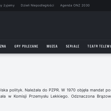
my żyjemy
Dzień Niepodległości
Agenda ONZ 2030
CZNA
GRY POLECANE
MUZEA
SERIALE
TEATR TELEWI
lska polityk. Należała do PZPR. W 1970 objęła mandat pos
adała w Komisji Przemysłu Lekkiego. Odznaczona Brązo