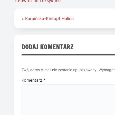
« Powrót do Leksykonu
Nawigacja
« Karpińska-Kintopf Halina
wpisu
DODAJ KOMENTARZ
Twój adres e-mail nie zostanie opublikowany.
Wymagane
Komentarz
*