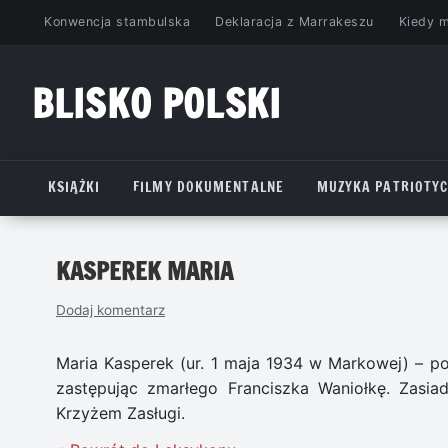
Przejdź
Konwencja stambulska
Deklaracja z Marrakeszu
Kiedy 
do
treści
BLISKO POLSKI
www.bliskopolski.pl
KSIĄŻKI
FILMY DOKUMENTALNE
MUZYKA PATRIOTY
KASPEREK MARIA
Dodaj komentarz
Maria Kasperek (ur. 1 maja 1934 w Markowej) – po
zastępując zmarłego Franciszka Waniołkę. Zasi
Krzyżem Zasługi.