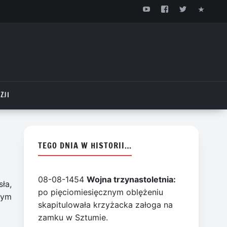
ZJI
TEGO DNIA W HISTORII…
08-08-1454
Wojna trzynastoletnia:
ła,
po pięciomiesięcznym oblężeniu
wym
skapitulowała krzyżacka załoga na
zamku w Sztumie.