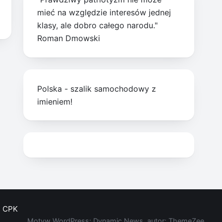
mieć na względzie interesów jednej
klasy, ale dobro całego narodu."
Roman Dmowski
Polska - szalik samochodowy z
imieniem!
CPK
Motyw WordPress: Dynamic News, autor: ThemeZee.