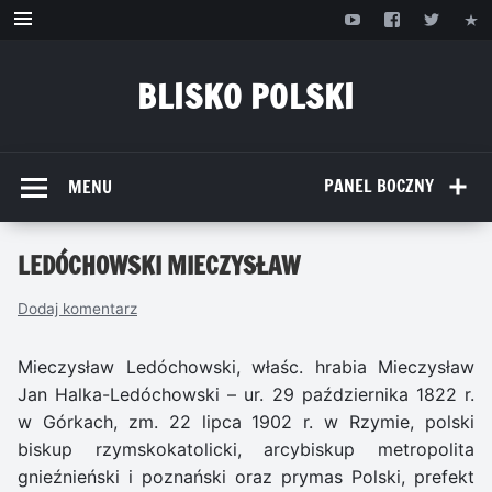
Przejdź
do
treści
BLISKO POLSKI
www.bliskopolski.pl
PANEL BOCZNY
MENU
LEDÓCHOWSKI MIECZYSŁAW
Dodaj komentarz
Mieczysław Ledóchowski, właśc. hrabia Mieczysław
Jan Halka-Ledóchowski – ur. 29 października 1822 r.
w Górkach, zm. 22 lipca 1902 r. w Rzymie, polski
biskup rzymskokatolicki, arcybiskup metropolita
gnieźnieński i poznański oraz prymas Polski, prefekt