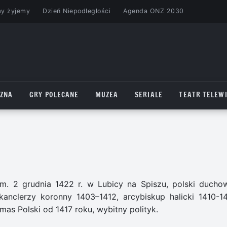
my żyjemy
Dzień Niepodległości
Agenda ONZ 2030
CZNA
GRY POLECANE
MUZEA
SERIALE
TEATR TELEWI
zm. 2 grudnia 1422 r. w Lubicy na Spiszu, polski ducho
kanclerzy koronny 1403–1412, arcybiskup halicki 1410-14
mas Polski od 1417 roku, wybitny polityk.