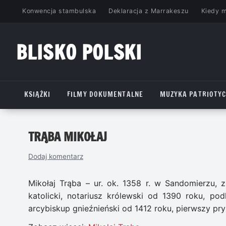
Przejdź
Konwencja stambulska
Deklaracja z Marrakeszu
Kiedy 
do
treści
BLISKO POLSKI
www.bliskopolski.pl
KSIĄŻKI
FILMY DOKUMENTALNE
MUZYKA PATRIOTY
TRĄBA MIKOŁAJ
Dodaj komentarz
Mikołaj Trąba – ur. ok. 1358 r. w Sandomierzu, 
katolicki, notariusz królewski od 1390 roku, pod
arcybiskup gnieźnieński od 1412 roku, pierwszy pry