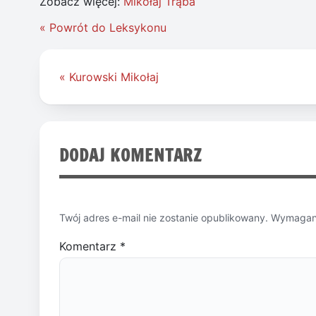
Zobacz więcej:
Mikołaj Trąba
« Powrót do Leksykonu
Nawigacja
« Kurowski Mikołaj
wpisu
DODAJ KOMENTARZ
Twój adres e-mail nie zostanie opublikowany.
Wymagane
Komentarz
*