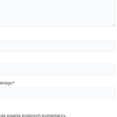
skiego
*
as pisania kolejnych komentarzy.