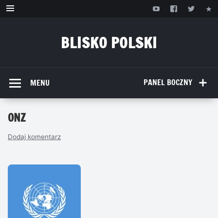
Przejdź
do
treści
BLISKO POLSKI
www.bliskopolski.pl
PANEL BOCZNY
MENU
ONZ
Dodaj komentarz