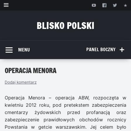
Przejdź
do
treści
BLISKO POLSKI
www.bliskopolski.pl
PANEL BOCZNY
MENU
OPERACJA MENORA
Dodaj komentarz
Operacja Menora – operacja ABW, rozpoczęta w
kwietniu 2012 roku, pod pretekstem zabezpieczenia
cmentarzy żydowskich przed profanacją oraz
zabezpieczenie prawidłowych obchodów rocznicy
Powstania w getcie warszawskim. Jej celem było