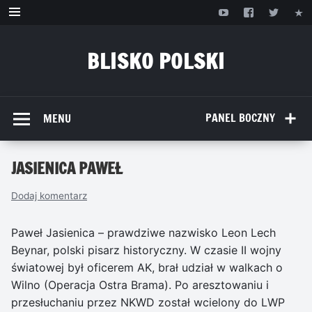
Przejdź
do
treści
BLISKO POLSKI
www.bliskopolski.pl
PANEL BOCZNY
MENU
JASIENICA PAWEŁ
Dodaj komentarz
Paweł Jasienica – prawdziwe nazwisko Leon Lech
Beynar, polski pisarz historyczny. W czasie II wojny
światowej był oficerem AK, brał udział w walkach o
Wilno (Operacja Ostra Brama). Po aresztowaniu i
przesłuchaniu przez NKWD został wcielony do LWP