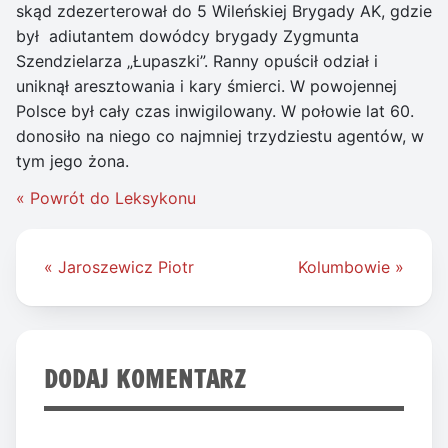
skąd zdezerterował do
5 Wileńskiej Brygady AK
, gdzie
był adiutantem dowódcy brygady Zygmunta
Szendzielarza „Łupaszki”. Ranny opuścił odział i
uniknął aresztowania i kary śmierci. W powojennej
Polsce był cały czas inwigilowany. W połowie lat 60.
donosiło na niego co najmniej trzydziestu agentów, w
tym jego żona.
« Powrót do Leksykonu
Nawigacja
« Jaroszewicz Piotr
Kolumbowie »
wpisu
DODAJ KOMENTARZ