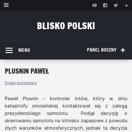
Przejdź
do
treści
BLISKO POLSKI
www.bliskopolski.pl
PANEL BOCZNY
MENU
PLUSNIN PAWEŁ
Dodaj komentarz
Paweł Plusnin – kontroler lotów, który w dniu
katastrofy smoleńskiej kontaktował się z załogą
prezydenckiego samolotu. Podjął decyzję o
skierowaniu samolotu na lotnisko zapasowe z powodu
złych warunków atmosferycznych, jednak ta decyzja