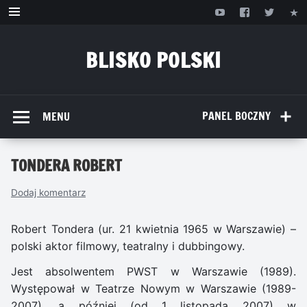
Przejdź
do
treści
BLISKO POLSKI
www.bliskopolski.pl
PANEL BOCZNY
MENU
TONDERA ROBERT
Dodaj komentarz
Robert Tondera (ur. 21 kwietnia 1965 w Warszawie) –
polski aktor filmowy, teatralny i dubbingowy.
Jest absolwentem PWST w Warszawie (1989).
Występował w Teatrze Nowym w Warszawie (1989-
2007), a później (od 1 listopada 2007) w