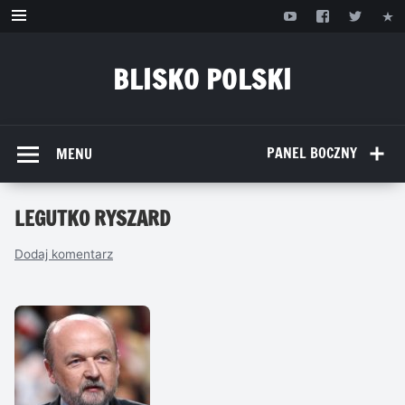
Przejdź
do
treści
BLISKO POLSKI
www.bliskopolski.pl
PANEL BOCZNY
MENU
LEGUTKO RYSZARD
Dodaj komentarz