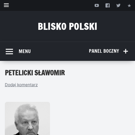
Przejdź
do
treści
BLISKO POLSKI
www.bliskopolski.pl
PANEL BOCZNY
MENU
PETELICKI SŁAWOMIR
Dodaj komentarz