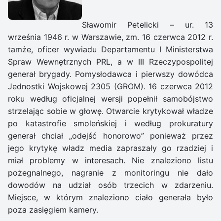
Sławomir Petelicki – ur. 13
września 1946 r. w Warszawie, zm. 16 czerwca 2012 r.
tamże, oficer wywiadu Departamentu I Ministerstwa
Spraw Wewnętrznych PRL, a w III Rzeczypospolitej
generał brygady. Pomysłodawca i pierwszy dowódca
Jednostki Wojskowej 2305 (GROM). 16 czerwca 2012
roku według oficjalnej wersji popełnił samobójstwo
strzelając sobie w głowę. Otwarcie krytykował władze
po katastrofie smoleńskiej i według prokuratury
generał chciał „odejść honorowo” ponieważ przez
jego krytykę władz media zapraszały go rzadziej i
miał problemy w interesach. Nie znaleziono listu
pożegnalnego, nagranie z monitoringu nie dało
dowodów na udział osób trzecich w zdarzeniu.
Miejsce, w którym znaleziono ciało generała było
poza zasięgiem kamery.