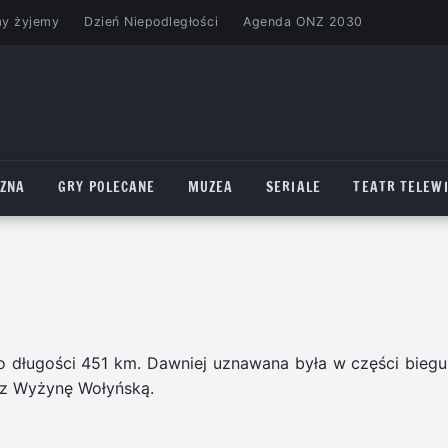
my żyjemy
Dzień Niepodległości
Agenda ONZ 2030
CZNA
GRY POLECANE
MUZEA
SERIALE
TEATR TELEWI
 o długości 451 km. Dawniej uznawana była w części biegu
zez Wyżynę Wołyńską.