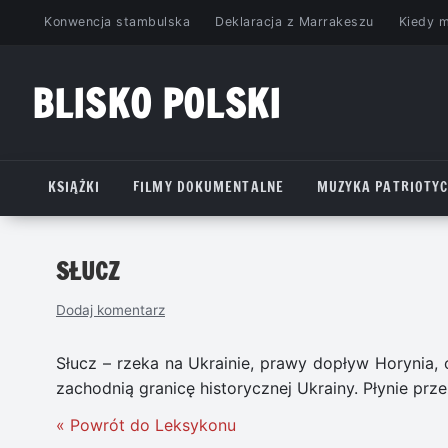
Przejdź
Konwencja stambulska
Deklaracja z Marrakeszu
Kiedy 
do
treści
BLISKO POLSKI
www.bliskopolski.pl
KSIĄŻKI
FILMY DOKUMENTALNE
MUZYKA PATRIOTY
SŁUCZ
Dodaj komentarz
Słucz – rzeka na Ukrainie, prawy dopływ Horynia,
zachodnią granicę historycznej Ukrainy. Płynie pr
« Powrót do Leksykonu