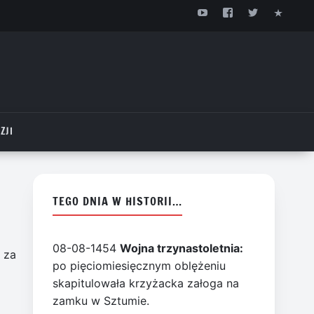
ZJI
TEGO DNIA W HISTORII…
08-08-1454
Wojna trzynastoletnia:
 za
po pięciomiesięcznym oblężeniu
skapitulowała krzyżacka załoga na
zamku w Sztumie.