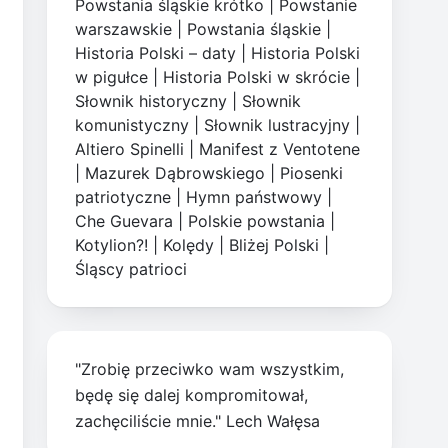
Powstania śląskie krótko
|
Powstanie
warszawskie
|
Powstania śląskie
|
Historia Polski – daty
|
Historia Polski
w pigułce
|
Historia Polski w skrócie
|
Słownik historyczny
|
Słownik
komunistyczny
|
Słownik lustracyjny
|
Altiero Spinelli
|
Manifest z Ventotene
|
Mazurek Dąbrowskiego
|
Piosenki
patriotyczne
|
Hymn państwowy
|
Che Guevara
|
Polskie powstania
|
Kotylion?!
|
Kolędy
|
Bliżej Polski
|
Śląscy patrioci
"Zrobię przeciwko wam wszystkim,
będę się dalej kompromitował,
zachęciliście mnie." Lech Wałęsa