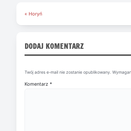
Nawigacja
« Horyń
wpisu
DODAJ KOMENTARZ
Twój adres e-mail nie zostanie opublikowany.
Wymagane
Komentarz
*