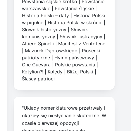
Powstania śląskie krótko
|
Powstanie
warszawskie
|
Powstania śląskie
|
Historia Polski – daty
|
Historia Polski
w pigułce
|
Historia Polski w skrócie
|
Słownik historyczny
|
Słownik
komunistyczny
|
Słownik lustracyjny
|
Altiero Spinelli
|
Manifest z Ventotene
|
Mazurek Dąbrowskiego
|
Piosenki
patriotyczne
|
Hymn państwowy
|
Che Guevara
|
Polskie powstania
|
Kotylion?!
|
Kolędy
|
Bliżej Polski
|
Śląscy patrioci
"Układy nomenklaturowe przetrwały i
okazały się niesłychanie skuteczne. W
czasie pierwszej opozycji
demokratycznej można było