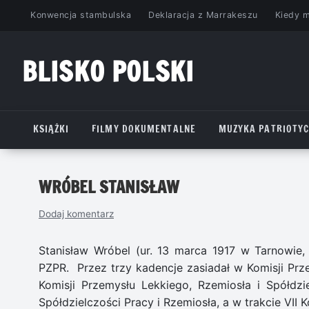
Przejdź
Konwencja stambulska
Deklaracja z Marrakeszu
Kiedy 
do
treści
BLISKO POLSKI
www.bliskopolski.pl
KSIĄŻKI
FILMY DOKUMENTALNE
MUZYKA PATRIOTY
WRÓBEL STANISŁAW
Dodaj komentarz
Stanisław Wróbel (ur. 13 marca 1917 w Tarnowie, 
PZPR. Przez trzy kadencje zasiadał w Komisji Prz
Komisji Przemysłu Lekkiego, Rzemiosła i Spółdzi
Spółdzielczości Pracy i Rzemiosła, a w trakcie VII