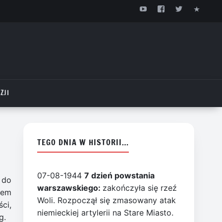
ZJI
TEGO DNIA W HISTORII…
07-08-1944
7 dzień powstania
 do
warszawskiego:
zakończyła się rzeź
iem
Woli. Rozpoczął się zmasowany atak
ci,
niemieckiej artylerii na Stare Miasto.
g.