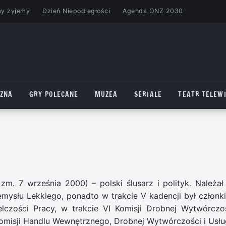
my żyjemy
Dzień Niepodległości
Agenda ONZ 2030
CZNA
GRY POLECANE
MUZEA
SERIALE
TEATR TELEWI
zm. 7 września 2000) – polski ślusarz i polityk. Należał
emysłu Lekkiego, ponadto w trakcie V kadencji był członk
elczości Pracy, w trakcie VI Komisji Drobnej Wytwórczoś
 Komisji Handlu Wewnętrznego, Drobnej Wytwórczości i Usłu