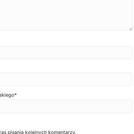
skiego
*
as pisania kolejnych komentarzy.