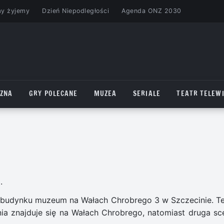
my żyjemy
Dzień Niepodległości
Agenda ONZ 2030
CZNA
GRY POLECANE
MUZEA
SERIALE
TEATR TELEWI
.
w budynku muzeum na Wałach Chrobrego 3 w Szczecinie. Te
ia znajduje się na Wałach Chrobrego, natomiast druga sc