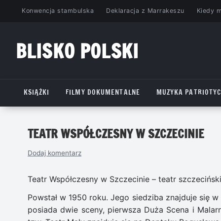
Przejdź
Konwencja stambulska
Deklaracja z Marrakeszu
Kiedy 
do
treści
BLISKO POLSKI
www.bliskopolski.pl
KSIĄŻKI
FILMY DOKUMENTALNE
MUZYKA PATRIOTY
TEATR WSPÓŁCZESNY W SZCZECINIE
Dodaj komentarz
Teatr Współczesny w Szczecinie – teatr szczeciński
Powstał w 1950 roku. Jego siedziba znajduje się 
posiada dwie sceny, pierwsza Duża Scena i Malarn