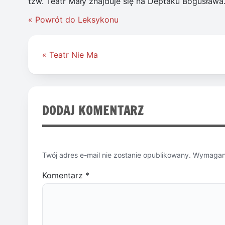
tzw. Teatr Mały znajduje się na Deptaku Bogusława
« Powrót do Leksykonu
Nawigacja
« Teatr Nie Ma
wpisu
DODAJ KOMENTARZ
Twój adres e-mail nie zostanie opublikowany.
Wymagane
Komentarz
*