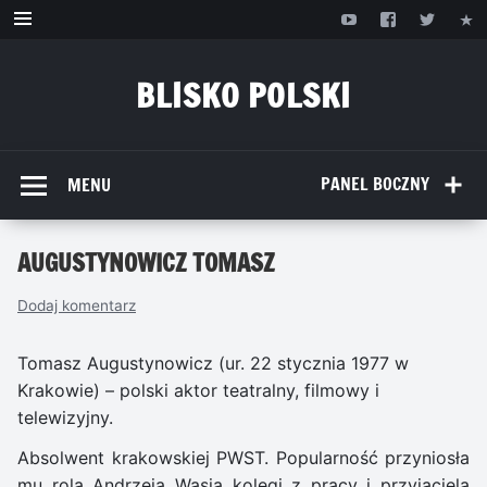
Przejdź
do
treści
BLISKO POLSKI
www.bliskopolski.pl
PANEL BOCZNY
MENU
AUGUSTYNOWICZ TOMASZ
Dodaj komentarz
Tomasz Augustynowicz (ur. 22 stycznia 1977 w
Krakowie) – polski aktor teatralny, filmowy i
telewizyjny.
Absolwent krakowskiej PWST. Popularność przyniosła
mu rola Andrzeja Wasia kolegi z pracy i przyjaciela