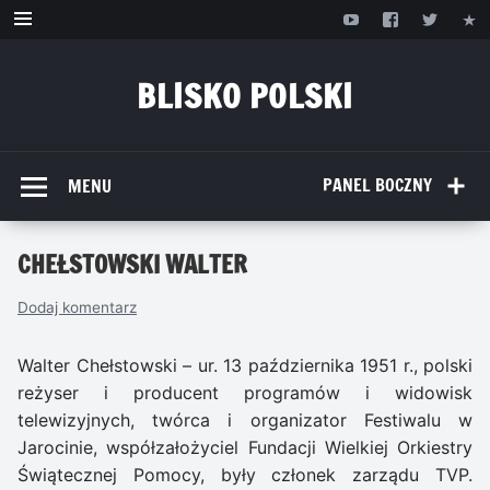
Przejdź
do
treści
BLISKO POLSKI
www.bliskopolski.pl
PANEL BOCZNY
MENU
CHEŁSTOWSKI WALTER
Dodaj komentarz
Walter Chełstowski – ur. 13 października 1951 r., polski
reżyser i producent programów i widowisk
telewizyjnych, twórca i organizator Festiwalu w
Jarocinie, współzałożyciel Fundacji Wielkiej Orkiestry
Świątecznej Pomocy, były członek zarządu TVP.