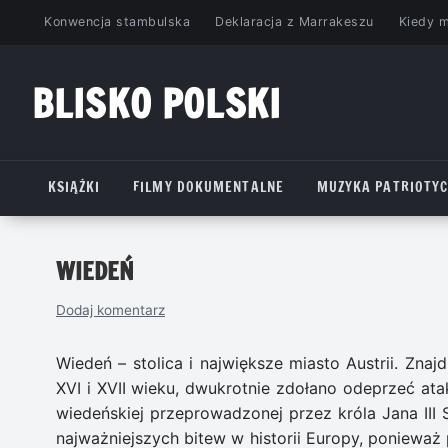
Przejdź
Konwencja stambulska
Deklaracja z Marrakeszu
Kiedy 
do
treści
BLISKO POLSKI
www.bliskopolski.pl
KSIĄŻKI
FILMY DOKUMENTALNE
MUZYKA PATRIOTY
WIEDEŃ
Dodaj komentarz
Wiedeń – stolica i największe miasto Austrii. Zna
XVI i XVII wieku, dwukrotnie zdołano odeprzeć ata
wiedeńskiej przeprowadzonej przez króla Jana III
najważniejszych bitew w historii Europy, ponieważ