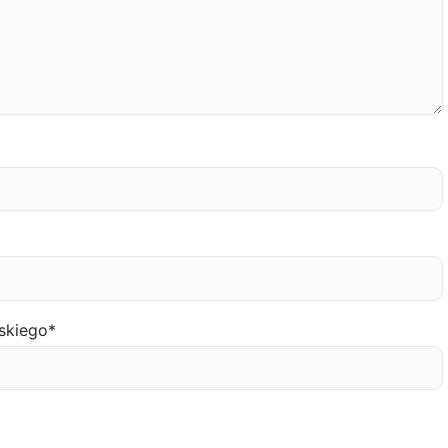
skiego
*