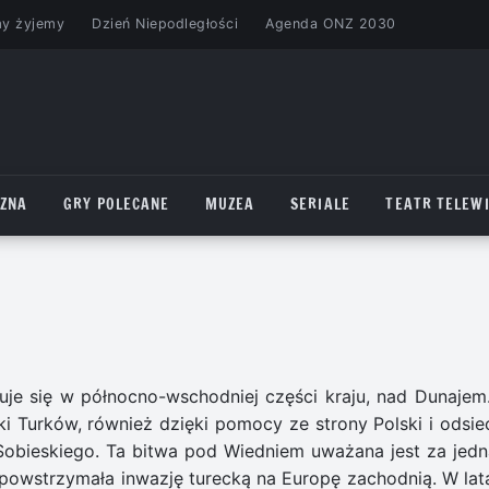
my żyjemy
Dzień Niepodległości
Agenda ONZ 2030
CZNA
GRY POLECANE
MUZEA
SERIALE
TEATR TELEWI
jduje się w północno-wschodniej części kraju, nad Dunajem
ki Turków, również dzięki pomocy ze strony Polski i odsie
 Sobieskiego. Ta bitwa pod Wiedniem uważana jest za jedn
 powstrzymała inwazję turecką na Europę zachodnią. W lat