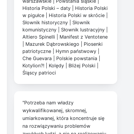
warszawskie
|
Powstania śląskie
|
Historia Polski – daty
|
Historia Polski
w pigułce
|
Historia Polski w skrócie
|
Słownik historyczny
|
Słownik
komunistyczny
|
Słownik lustracyjny
|
Altiero Spinelli
|
Manifest z Ventotene
|
Mazurek Dąbrowskiego
|
Piosenki
patriotyczne
|
Hymn państwowy
|
Che Guevara
|
Polskie powstania
|
Kotylion?!
|
Kolędy
|
Bliżej Polski
|
Śląscy patrioci
"Potrzeba nam władzy
wykwalifikowanej, skromnej,
umiarkowanej, która koncentruje się
na rozwiązywaniu problemów
zwykłych ludzi, a nie na realizowaniu