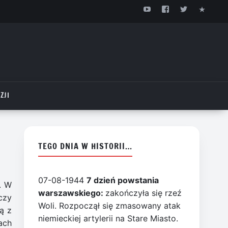
ZJI
TEGO DNIA W HISTORII…
07-08-1944
7 dzień powstania
. W
warszawskiego:
zakończyła się rzeź
czy
Woli. Rozpoczął się zmasowany atak
ą z
niemieckiej artylerii na Stare Miasto.
ach