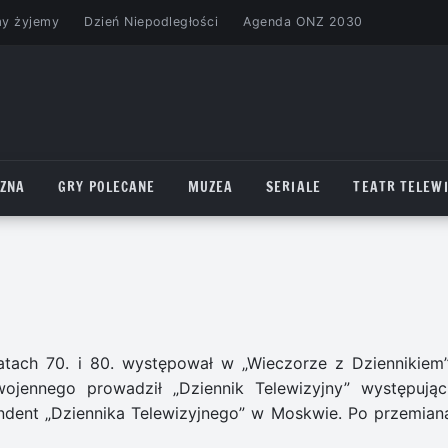
my żyjemy
Dzień Niepodległości
Agenda ONZ 2030
CZNA
GRY POLECANE
MUZEA
SERIALE
TEATR TELEWI
latach 70. i 80. występował w „Wieczorze z Dziennikiem
wojennego prowadził „Dziennik Telewizyjny” występują
ndent „Dziennika Telewizyjnego” w Moskwie. Po przemian