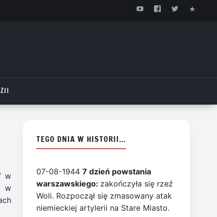
ZJI
TEGO DNIA W HISTORII…
07-08-1944
7 dzień powstania
” w
warszawskiego:
zakończyła się rzeź
c w
Woli. Rozpoczął się zmasowany atak
ach
niemieckiej artylerii na Stare Miasto.