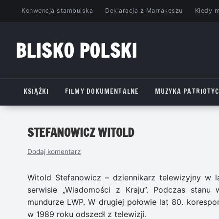
Przejdź
Konwencja stambulska
Deklaracja z Marrakeszu
Kiedy 
do
treści
BLISKO POLSKI
www.bliskopolski.pl
KSIĄŻKI
FILMY DOKUMENTALNE
MUZYKA PATRIOTY
STEFANOWICZ WITOLD
Dodaj komentarz
Witold Stefanowicz – dziennikarz telewizyjny w 
serwisie „Wiadomości z Kraju”. Podczas stanu 
mundurze LWP. W drugiej połowie lat 80. korespo
w 1989 roku odszedł z telewizji.