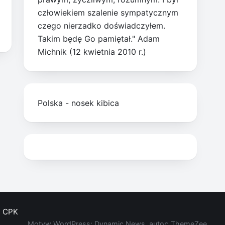
człowiekiem szalenie sympatycznym
czego nierzadko doświadczyłem.
Takim będę Go pamiętał." Adam
Michnik (12 kwietnia 2010 r.)
Polska - nosek kibica
CPK
Motyw WordPress: Dynamic News, autor: ThemeZee.