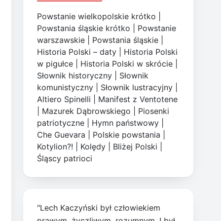
Powstanie wielkopolskie krótko
|
Powstania śląskie krótko
|
Powstanie
warszawskie
|
Powstania śląskie
|
Historia Polski – daty
|
Historia Polski
w pigułce
|
Historia Polski w skrócie
|
Słownik historyczny
|
Słownik
komunistyczny
|
Słownik lustracyjny
|
Altiero Spinelli
|
Manifest z Ventotene
|
Mazurek Dąbrowskiego
|
Piosenki
patriotyczne
|
Hymn państwowy
|
Che Guevara
|
Polskie powstania
|
Kotylion?!
|
Kolędy
|
Bliżej Polski
|
Śląscy patrioci
"Lech Kaczyński był człowiekiem
prawym, życzliwym, rozumnym. I był