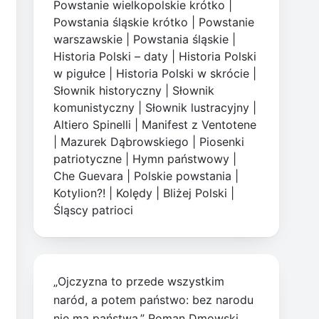
Powstanie wielkopolskie krótko
|
Powstania śląskie krótko
|
Powstanie
warszawskie
|
Powstania śląskie
|
Historia Polski – daty
|
Historia Polski
w pigułce
|
Historia Polski w skrócie
|
Słownik historyczny
|
Słownik
komunistyczny
|
Słownik lustracyjny
|
Altiero Spinelli
|
Manifest z Ventotene
|
Mazurek Dąbrowskiego
|
Piosenki
patriotyczne
|
Hymn państwowy
|
Che Guevara
|
Polskie powstania
|
Kotylion?!
|
Kolędy
|
Bliżej Polski
|
Śląscy patrioci
„Ojczyzna to przede wszystkim
naród, a potem państwo: bez narodu
nie ma państwa.” Roman Dmowski