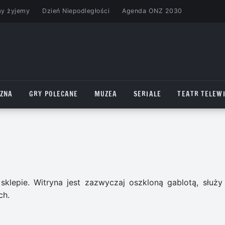
my żyjemy
Dzień Niepodległości
Agenda ONZ 2030
CZNA
GRY POLECANE
MUZEA
SERIALE
TEATR TELEWI
sklepie. Witryna jest zazwyczaj oszkloną gablotą, służy
ch.