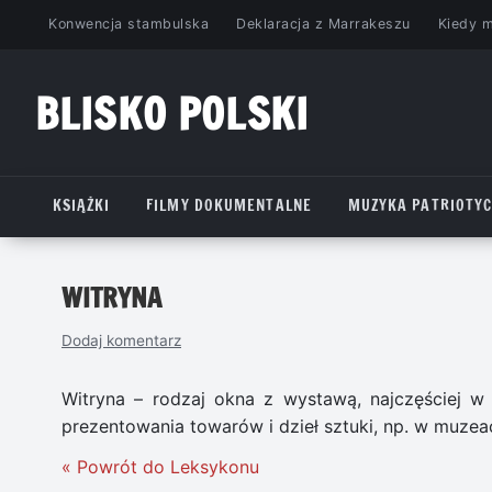
Przejdź
Konwencja stambulska
Deklaracja z Marrakeszu
Kiedy 
do
treści
BLISKO POLSKI
www.bliskopolski.pl
KSIĄŻKI
FILMY DOKUMENTALNE
MUZYKA PATRIOTY
WITRYNA
Dodaj komentarz
Witryna – rodzaj okna z wystawą, najczęściej w 
prezentowania towarów i dzieł sztuki, np. w muzea
« Powrót do Leksykonu