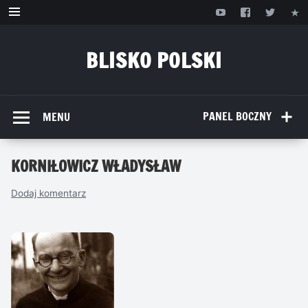
Przejdź
do
treści
BLISKO POLSKI
www.bliskopolski.pl
PANEL BOCZNY
MENU
KORNIŁOWICZ WŁADYSŁAW
Dodaj komentarz