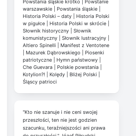
Powstania śląskie krótko
|
Powstanie
warszawskie
|
Powstania śląskie
|
Historia Polski – daty
|
Historia Polski
w pigułce
|
Historia Polski w skrócie
|
Słownik historyczny
|
Słownik
komunistyczny
|
Słownik lustracyjny
|
Altiero Spinelli
|
Manifest z Ventotene
|
Mazurek Dąbrowskiego
|
Piosenki
patriotyczne
|
Hymn państwowy
|
Che Guevara
|
Polskie powstania
|
Kotylion?!
|
Kolędy
|
Bliżej Polski
|
Śląscy patrioci
"Kto nie szanuje i nie ceni swojej
przeszłości, ten nie jest godzien
szacunku, teraźniejszości ani prawa
do przyszłości." Józef Piłsudski