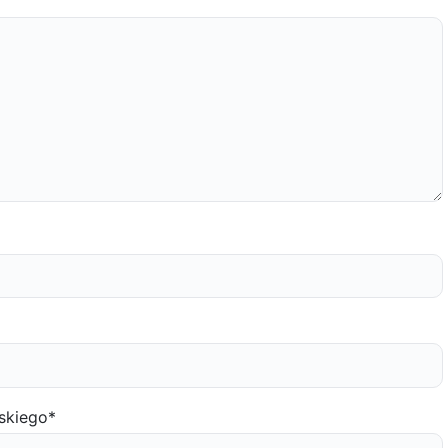
skiego
*