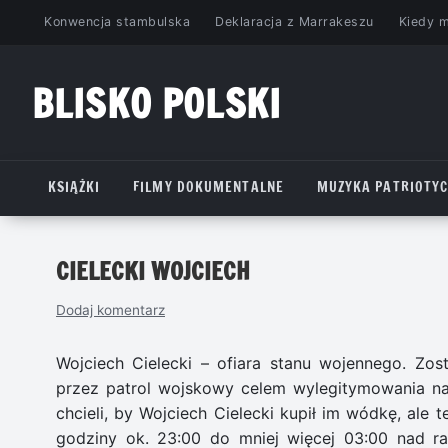
Przejdź
Konwencja stambulska
Deklaracja z Marrakeszu
Kiedy 
do
treści
BLISKO POLSKI
www.bliskopolski.pl
KSIĄŻKI
FILMY DOKUMENTALNE
MUZYKA PATRIOTY
CIELECKI WOJCIECH
Dodaj komentarz
Wojciech Cielecki –
ofiara stanu wojennego. Zos
przez patrol wojskowy celem wylegitymowania na u
chcieli, by Wojciech Cielecki kupił im wódkę, ale te
godziny ok. 23:00 do mniej więcej 03:00 nad ra