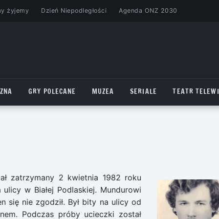
my żyjemy
Dzień Niepodległości
Agenda ONZ 2030
CZNA
GRY POLECANE
MUZEA
SERIALE
TEATR TELEWI
tał zatrzymany 2 kwietnia 1982 roku
licy w Bia­łej Podlaskiej. Mundurowi
n się nie zgodził. Był bity na ulicy od
nem. Podczas próby ucieczki został