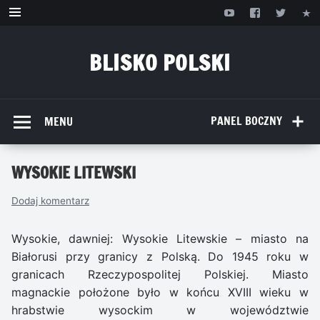
Przejdź
do
treści
BLISKO POLSKI
www.bliskopolski.pl
PANEL BOCZNY
MENU
WYSOKIE LITEWSKI
Dodaj komentarz
Wysokie, dawniej: Wysokie Litewskie – miasto na
Białorusi przy granicy z Polską. Do 1945 roku w
granicach Rzeczypospolitej Polskiej. Miasto
magnackie położone było w końcu XVIII wieku w
hrabstwie wysockim w województwie