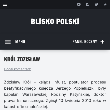
Przejdź
do
treści
BLISKO POLSKI
www.bliskopolski.pl
PANEL BOCZNY
MENU
KRÓL ZDZISŁAW
Dodaj komentarz
Zdzisław Król – ksiądz infułat, postulator procesu
beatyfikacyjnego księdza Jerzego Popiełuszki, były
kapelan Warszawskiej Rodziny Katyńskiej, doktor
prawa kanonicznego. Zginął 10 kwietnia 2010 roku w
katastrofie smoleńskiej.