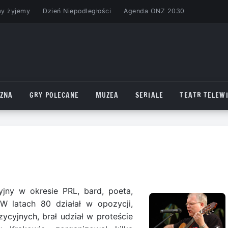
my żyjemy
Dzień Niepodległości
Agenda ONZ 2030
CZNA
GRY POLECANE
MUZEA
SERIALE
TEATR TELEWI
yjny w okresie PRL, bard, poeta,
 W latach 80 działał w opozycji,
ycyjnych, brał udział w proteście