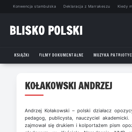
Przejdź
Konwencja stambulska
Deklaracja z Marrakeszu
Kiedy 
do
treści
BLISKO POLSKI
www.bliskopolski.pl
KSIĄŻKI
FILMY DOKUMENTALNE
MUZYKA PATRIOTY
KOŁAKOWSKI ANDRZEJ
Andrzej Kołakowski – polski działacz opozyc
pedagog, publicysta, nauczyciel akademicki.
zajmował się drukiem i kolportażem pism opoz