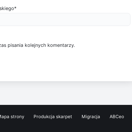
skiego
*
as pisania kolejnych komentarzy.
apa strony
Produkcja skarpet
Migracja
ABCeo