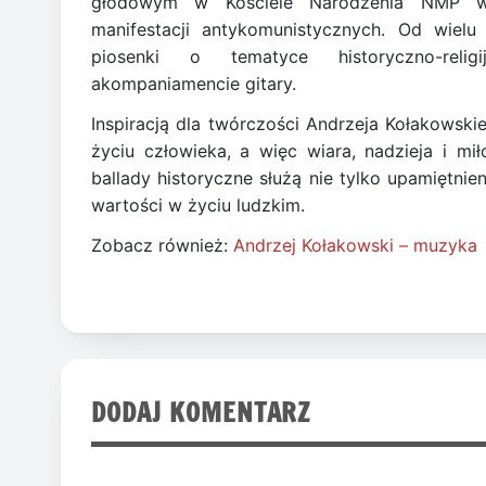
głodowym w Kościele Narodzenia NMP w 
manifestacji antykomunistycznych. Od wielu
piosenki o tematyce historyczno-religijn
akompaniamencie gitary.
Inspiracją dla twórczości Andrzeja Kołakowski
życiu człowieka, a więc wiara, nadzieja i mił
ballady historyczne służą nie tylko upamiętnie
wartości w życiu ludzkim.
Zobacz również:
Andrzej Kołakowski – muzyka
DODAJ KOMENTARZ