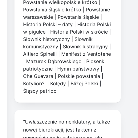
Powstanie wielkopolskie krótko
|
Powstania śląskie krótko
|
Powstanie
warszawskie
|
Powstania śląskie
|
Historia Polski – daty
|
Historia Polski
w pigułce
|
Historia Polski w skrócie
|
Słownik historyczny
|
Słownik
komunistyczny
|
Słownik lustracyjny
|
Altiero Spinelli
|
Manifest z Ventotene
|
Mazurek Dąbrowskiego
|
Piosenki
patriotyczne
|
Hymn państwowy
|
Che Guevara
|
Polskie powstania
|
Kotylion?!
|
Kolędy
|
Bliżej Polski
|
Śląscy patrioci
"Uwłaszczenie nomenklatury, a także
nowej biurokracji, jest faktem z
pewnością mało estetycznym, ale